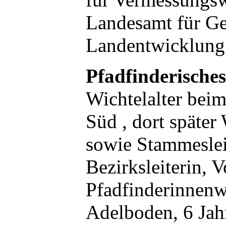
Landesamt für G
Landentwicklun
Pfadfinderische
Wichtelalter bei
Süd , dort später 
sowie Stammesleit
Bezirksleiterin, 
Pfadfinderinnenw
Adelboden, 6 Jah