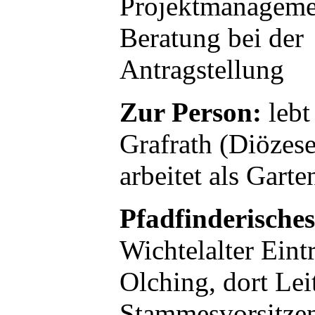
Projektmanageme
Beratung bei der
Antragstellung
Zur Person:
lebt
Grafrath (Diözes
arbeitet als Gart
Pfadfinderische
Wichtelalter Eint
Olching, dort Lei
Stammesvorsitzen