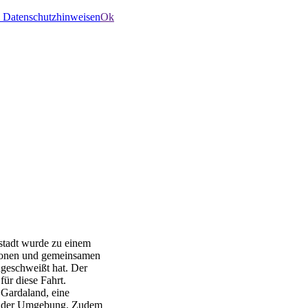
 Datenschutzhinweisen
Ok
kstadt wurde zu einem
tionen und gemeinsamen
geschweißt hat. Der
ür diese Fahrt.
 Gardaland, eine
in der Umgebung. Zudem